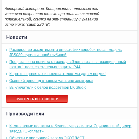
Авторский материал. Копирование полностью или
частично разрешено только при наличии активной
(кликабельной) ссылки на эту страницу и указании
источника: "сайт 220.ru".
Новости
Расширение ассортимента огнестойких коробок: новая модель
JBS080 с увеличенной глубиной
Представлена новинка от завода «Экопласт»: влагозащищенный
люк на 1 пост, со степенью защиты IP44
Коротко о розетках и выключателях: мы дарим скидки!
Осенний ценопад в нашем магазине электрики
Выключатели с белой подсветкой LK Studio
СМОТРЕТЬ ВСЕ НОВОСТИ
Производители
Комплексные поставки кабеленесущих систем. Официальный дилер
завода «Экопласт»
Объекты с продукцией завода ЭКОПЛАСТ