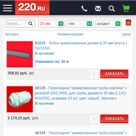
35 мм
тип
раздел
ЭЛЕКТРОСАЙТ
№1
Артикул
Наименование
Цена
81035
-
Трубы армированные диаметр 35 мм (внутр.)
GUS35G
В наличии
Упаковано по: 30 м
358,91
руб.
(м)
ЗАКАЗАТЬ
40135
-
Переходник "армированная труба-коробка" с
резьбой GAS, IP65, для трубы диаметр 35 мм (1,1/4')
RAG35G, упаковка 10 шт, цвет серый, Экопласт
В наличии
3 174,15
руб.
(уп)
ЗАКАЗАТЬ
40335
-
Переходник "армированная труба-коробка" с