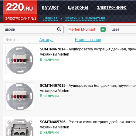
КАТАЛОГ
ШАБЛОНЫ
ЭЛЕКТРО-ИНФО
Главная
Розетки и выключатели
ЭЛЕКТРОСАЙТ
№1
Merten M-Smart
цвет
Фото
Артикул
Наименование
SCMTN467014
-
Аудиорозетка Антрацит двойная, пру
механизм Merten
В наличии
SCMTN467019
-
Аудиорозетка Бел двойная, пружинны
механизм Merten
В наличии
SCMTN465706
-
Розетка компьютерная двойная наклон
механизм Merten
В наличии