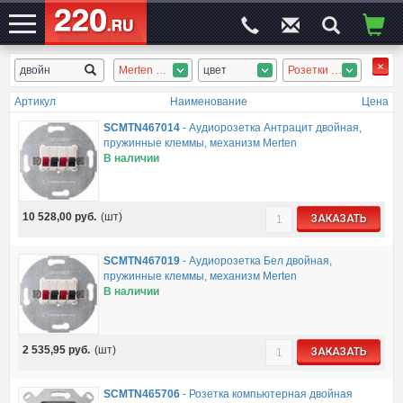
Merten M-Plan
цвет
Розетки слаботочные, Розетки силовые, Розетки наружн.
ЭЛЕКТРОСАЙТ
№1
Артикул
Наименование
Цена
SCMTN467014
-
Аудиорозетка Антрацит двойная,
пружинные клеммы, механизм Merten
В наличии
10 528,00
руб.
(шт)
ЗАКАЗАТЬ
SCMTN467019
-
Аудиорозетка Бел двойная,
пружинные клеммы, механизм Merten
В наличии
2 535,95
руб.
(шт)
ЗАКАЗАТЬ
SCMTN465706
-
Розетка компьютерная двойная