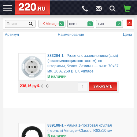
LK Vintage
цвет
тип
ЭЛЕКТРОСАЙТ
№1
Артикул
Наименование
Цена
883204-1
-
Розетка с заземлением (с з/к)
(с заземляющим контактом), со
шторками, белая. Зажимы — винт, 70x37
мм, 16 A, 250 B. LK Vintage
В наличии
238,16
руб.
(шт)
ЗАКАЗАТЬ
889108-1
-
Рамка 1-постовая круглая
(черный) Vintage--Classic, R82х10 мм
В наличии