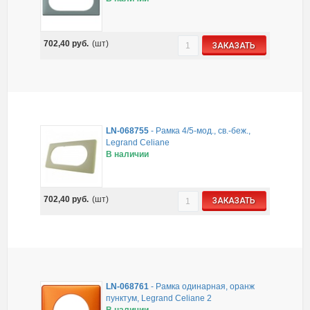
702,40
руб.
(шт)
ЗАКАЗАТЬ
LN-068755
-
Рамка 4/5-мод., св.-беж.,
Legrand Celiane
В наличии
702,40
руб.
(шт)
ЗАКАЗАТЬ
LN-068761
-
Рамка одинарная, оранж
пунктум, Legrand Celiane 2
В наличии