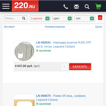
Legrand Celiane
цвет
тип
ЭЛЕКТРОСАЙТ
№1
Артикул
Наименование
Цена
LN-068591
-
Накладка розетки RJ45 STP
кат.6, титан, Legrand Celiane
В наличии
4 047,00
руб.
(шт)
ЗАКАЗАТЬ
LN-068675
-
Рамка 4/5 мод., шафран,
Legrand Celiane
В наличии