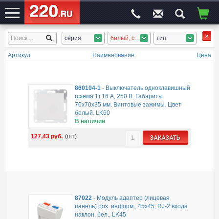
серия
белый, стекло светлое
тип
ЭЛЕКТРОСАЙТ
№1
Артикул
Наименование
Цена
860104-1
-
Выключатель одноклавишный
(схема 1) 16 A, 250 B. Габариты
70х70х35 мм. Винтовые зажимы. Цвет
белый. LK60
В наличии
127,43
руб.
(шт)
ЗАКАЗАТЬ
87022
-
Модуль адаптер (лицевая
панель) роз. информ., 45x45, RJ-2 входа
наклон, бел., LK45