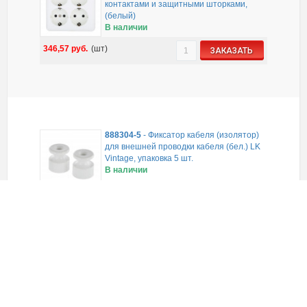
контактами и защитными шторками,
(белый)
В наличии
346,57
руб.
(шт)
ЗАКАЗАТЬ
888304-5
-
Фиксатор кабеля (изолятор)
для внешней проводки кабеля (бел.) LK
Vintage, упаковка 5 шт.
В наличии
56,53
руб.
(уп)
ЗАКАЗАТЬ
860304-1
-
Переключатель
одноклавишный, на 2 направления