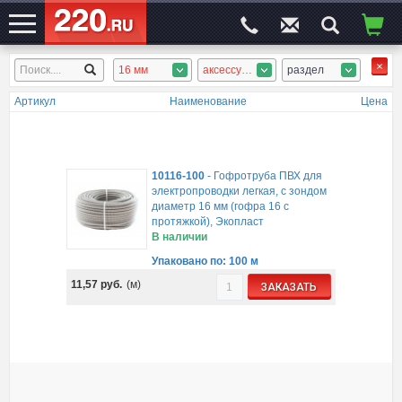
16 мм
аксессуары, ПВХ гофротруба, ПВХ труба
раздел
ЭЛЕКТРОСАЙТ
№1
Артикул
Наименование
Цена
10116-100
-
Гофротруба ПВХ для
электропроводки легкая, с зондом
диаметр 16 мм (гофра 16 с
протяжкой), Экопласт
В наличии
Упаковано по: 100 м
11,57
руб.
(м)
ЗАКАЗАТЬ