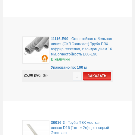
11116-E90
-
Огнестойкая кабельная
линия (ОКЛ Экопласт) Труба ПВХ
гофрир. тяжелая, с зондом диам 16
мм, огнестойкость E60-E90
В наличии
Упаковано по: 100 м
25,08
руб.
(м)
ЗАКАЗАТЬ
30016-2
-
Труба ПВХ жесткая
легкая D16 (1шт = 2м) цвет серый
Экопласт