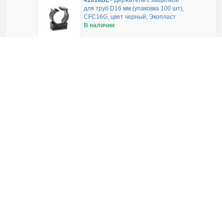
41616BL
-
Держатель с защелкой
для труб D16 мм (упаковка 100 шт),
CFC16G, цвет черный, Экопласт
В наличии
653,20
руб.
(уп)
ЗАКАЗАТЬ
41823
-
Держатель (клипса) F типа
одинарная для труб D16-20мм,
упаковка 100 шт
В наличии
1 468,93
руб.
(уп)
ЗАКАЗАТЬ