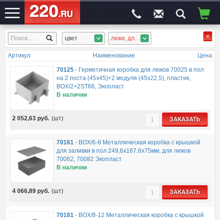
цвет
люки, для стола
ЭЛЕКТРОСАЙТ
№1
Артикул
Наименование
Цена
70125
-
Герметичная коробка для люков 70025 в пол
на 2 поста (45х45)+2 модуля (45х22,5); пластик,
BOX/2+2ST66, Экопласт
В наличии
2 052,63
руб.
(шт)
ЗАКАЗАТЬ
70161
-
BOX/6-8 Металлическая коробка с крышкой
для заливки в пол 249,6х167,6х75мм, для люков
70062, 70082 Экопласт
В наличии
4 066,89
руб.
(шт)
ЗАКАЗАТЬ
70181
-
BOX/8-12 Металлическая коробка с крышкой