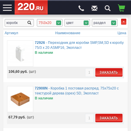
75\3x20
цвет
раздел
ЭЛЕКТРОСАЙТ
№1
Артикул
Наименование
Цена
72926
-
Переходник для коробки SMP,SM,SD к коробу
75/3 х 20 ASMP16, Экопласт
В наличии
106,60
руб.
(шт)
ЗАКАЗАТЬ
72908N
-
Коробка 1 постовая распред. 75х75х20 c
текстурой дерева (орех) SD, Экопласт
В наличии
67,79
руб.
(шт)
ЗАКАЗАТЬ