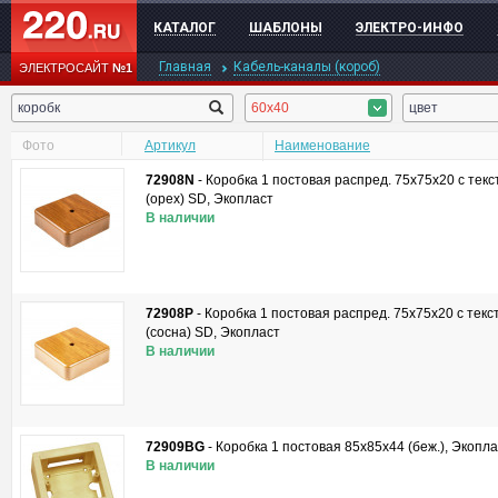
КАТАЛОГ
ШАБЛОНЫ
ЭЛЕКТРО-ИНФО
Главная
Кабель-каналы (короб)
ЭЛЕКТРОСАЙТ
№1
60x40
цвет
Фото
Артикул
Наименование
72908N
-
Коробка 1 постовая распред. 75х75х20 c тек
(орех) SD, Экопласт
В наличии
72908P
-
Коробка 1 постовая распред. 75х75х20 c тек
(сосна) SD, Экопласт
В наличии
72909BG
-
Коробка 1 постовая 85х85х44 (беж.), Экопла
В наличии