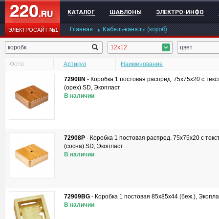
КАТАЛОГ
ШАБЛОНЫ
ЭЛЕКТРО-ИНФО
Главная
Кабель-каналы (короб)
ЭЛЕКТРОСАЙТ
№1
12x12
цвет
Фото
Артикул
Наименование
72908N
-
Коробка 1 постовая распред. 75х75х20 c тек
(орех) SD, Экопласт
В наличии
72908P
-
Коробка 1 постовая распред. 75х75х20 c тек
(сосна) SD, Экопласт
В наличии
72909BG
-
Коробка 1 постовая 85х85х44 (беж.), Экопла
В наличии