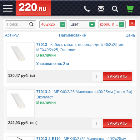
40\2x25
цвет
короб, плинтус
ЭЛЕКТРОСАЙТ
№1
Артикул
Наименование
Цена
77013
-
Кабель канал с перегородкой 40/2х25 мм
MEX40/2х25, Экопласт
В наличии
Упаковано по: 2 м
120,47
руб.
(м)
ЗАКАЗАТЬ
77013-2
-
MEX40/2/25 Миниканал 40Х25мм (1шт = 2м)
Экопласт
В наличии
242,93
руб.
(шт)
ЗАКАЗАТЬ
77013-2-E110
-
MEX40/2х25 Миниканал 40/2х25мм,