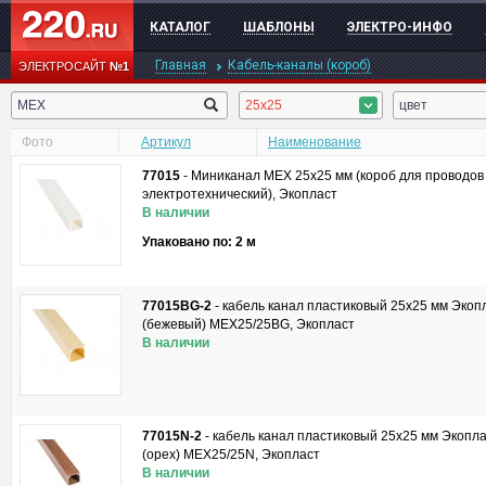
КАТАЛОГ
ШАБЛОНЫ
ЭЛЕКТРО-ИНФО
Главная
Кабель-каналы (короб)
ЭЛЕКТРОСАЙТ
№1
25x25
цвет
Фото
Артикул
Наименование
77015
-
Миниканал MEX 25x25 мм (короб для проводов
электротехнический), Экопласт
В наличии
Упаковано по: 2 м
77015BG-2
-
кабель канал пластиковый 25х25 мм Экопл
(бежевый) MEX25/25BG, Экопласт
В наличии
77015N-2
-
кабель канал пластиковый 25х25 мм Экопла
(орех) MEX25/25N, Экопласт
В наличии