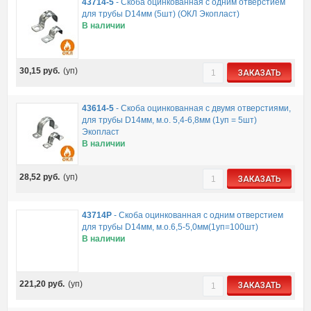
43714-5
-
Скоба оцинкованная с одним отверстием
для трубы D14мм (5шт) (ОКЛ Экопласт)
В наличии
30,15
руб.
(уп)
ЗАКАЗАТЬ
43614-5
-
Скоба оцинкованная с двумя отверстиями,
для трубы D14мм, м.о. 5,4-6,8мм (1уп = 5шт)
Экопласт
В наличии
28,52
руб.
(уп)
ЗАКАЗАТЬ
43714P
-
Скоба оцинкованная с одним отверстием
для трубы D14мм, м.о.6,5-5,0мм(1уп=100шт)
В наличии
221,20
руб.
(уп)
ЗАКАЗАТЬ