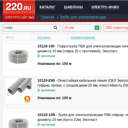
КАТАЛОГ
ШАБЛОНЫ
ЭЛЕКТРО-ИНФО
Главная
Трубы для электропроводки
ЭЛЕКТРОСАЙТ
№1
20 мм
ПВХ гофротр
Фото
Артикул
Наименование
10120-100
-
Гофротруба ПВХ для электропроводки легк
диаметр 20 мм (гофра 20 с протяжкой), Экопласт
В наличии
Упаковано по: 100 м
10120-E90
-
Огнестойкая кабельная линия (ОКЛ Экопла
гофрир. легкая, с зондом диам 20 мм, огнестойкость E
В наличии
Упаковано по: 100 м
10120-10B
-
Труба для электропроводки ПВХ гофрир. ле
диаметр 20 мм (бухта 10м) Экопласт
В наличии