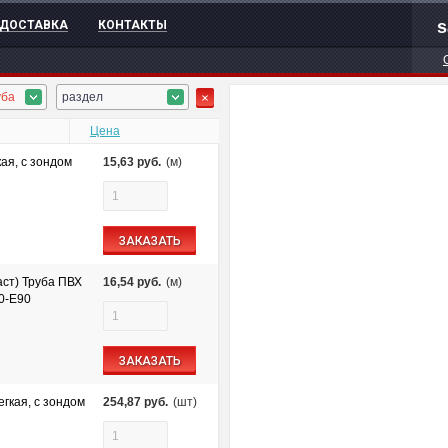
s
ДОСТАВКА
КОНТАКТЫ
уба
раздел
Цена
ая, с зондом
15,63
руб.
(м)
ЗАКАЗАТЬ
ст) Труба ПВХ
16,54
руб.
(м)
60-E90
ЗАКАЗАТЬ
гкая, с зондом
254,87
руб.
(шт)