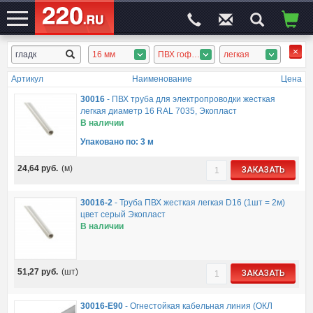
16 мм
ПВХ гофротруба, ПВХ труба
легкая
ЭЛЕКТРОСАЙТ
№1
Артикул
Наименование
Цена
30016
-
ПВХ труба для электропроводки жесткая
легкая диаметр 16 RAL 7035, Экопласт
В наличии
Упаковано по: 3 м
24,64
руб.
(м)
ЗАКАЗАТЬ
30016-2
-
Труба ПВХ жесткая легкая D16 (1шт = 2м)
цвет серый Экопласт
В наличии
51,27
руб.
(шт)
ЗАКАЗАТЬ
30016-E90
-
Огнестойкая кабельная линия (ОКЛ