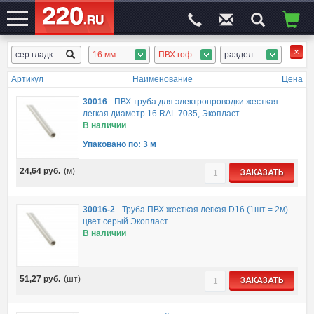
16 мм
ПВХ гофротруба, ПВХ труба
раздел
ЭЛЕКТРОСАЙТ
№1
Артикул
Наименование
Цена
30016
-
ПВХ труба для электропроводки жесткая
легкая диаметр 16 RAL 7035, Экопласт
В наличии
Упаковано по: 3 м
24,64
руб.
(м)
ЗАКАЗАТЬ
30016-2
-
Труба ПВХ жесткая легкая D16 (1шт = 2м)
цвет серый Экопласт
В наличии
51,27
руб.
(шт)
ЗАКАЗАТЬ