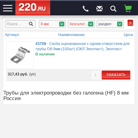
8 мм
безгалоген. гофротруба, безгалоген. гладкая, безгалоген. аксессуары
раздел
ЭЛЕКТРОСАЙТ
№1
Артикул
Наименование
Цена
43708
-
Скоба оцинкованная с одним отверстием для
трубы D8-9мм (100шт) (ОКЛ Экопласт), Экопласт
В наличии
317,43
руб.
(уп)
ЗАКАЗАТЬ
Трубы для электропроводки без галогена (HF) 8 мм
Россия