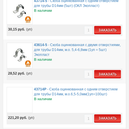
43714-5
-
Скоба оцинкованная с одним отверстием
для трубы D14мм (5шт) (ОКЛ Экопласт)
В наличии
30,15
руб.
(уп)
ЗАКАЗАТЬ
43614-5
-
Скоба оцинкованная с двумя отверстиями,
для трубы D14мм, м.о. 5,4-6,8мм (1уп = 5шт)
Экопласт
В наличии
28,52
руб.
(уп)
ЗАКАЗАТЬ
43714P
-
Скоба оцинкованная с одним отверстием
для трубы D14мм, м.о.6,5-5,0мм(1уп=100шт)
В наличии
221,20
руб.
(уп)
ЗАКАЗАТЬ