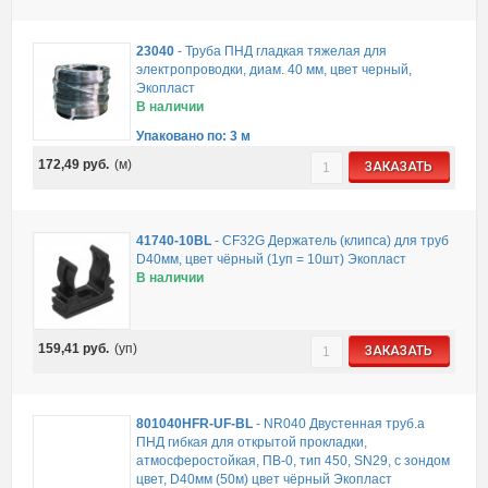
23040
-
Труба ПНД гладкая тяжелая для
электропроводки, диам. 40 мм, цвет черный,
Экопласт
В наличии
Упаковано по: 3 м
172,49
руб.
(м)
ЗАКАЗАТЬ
41740-10BL
-
CF32G Держатель (клипса) для труб
D40мм, цвет чёрный (1уп = 10шт) Экопласт
В наличии
159,41
руб.
(уп)
ЗАКАЗАТЬ
801040HFR-UF-BL
-
NR040 Двустенная труб.а
ПНД гибкая для открытой прокладки,
атмосферостойкая, ПВ-0, тип 450, SN29, с зондом
цвет, D40мм (50м) цвет чёрный Экопласт