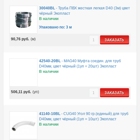
30040BL
-
Труба ПВХ жесткая легкая D40 (3м) цвет
чёрный Экопласт
В наличии
Упаковано по: 3 м
90,76
руб.
(м)
ЗАКАЗАТЬ
42540-20BL
-
MAG40 Муфта соедин. для труб
D40мм, цвет чёрный (1уп = 20шт) Экопласт
В наличии
506,11
руб.
(уп)
ЗАКАЗАТЬ
41140-10BL
-
CUG40 Угол 90 гр.(единый) для труб
D40мм, цвет чёрный (1уп = 10шт) Экопласт
В наличии