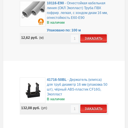
10116-E90
-
Огнестойкая кабельная
линия (ОКЛ Экопласт) Труба ПВХ
гофрир. легкая, с зондом диам 16 мм,
огнестойкость E60-E90
В наличии
Упаковано по: 100 м
12,62
руб.
(м)
ЗАКАЗАТЬ
41716-50BL
-
Держатель (клипса)
для труб диаметр 16 мм (упаковка 50
шт), чёрный ABS-пластик CF16G,
Экопласт
В наличии
132,08
руб.
(уп)
ЗАКАЗАТЬ