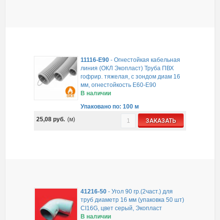
11116-E90
-
Огнестойкая кабельная
линия (ОКЛ Экопласт) Труба ПВХ
гофрир. тяжелая, с зондом диам 16
мм, огнестойкость E60-E90
В наличии
Упаковано по: 100 м
25,08
руб.
(м)
ЗАКАЗАТЬ
41216-50
-
Угол 90 гр.(2част.) для
труб диаметр 16 мм (упаковка 50 шт)
CI16G, цвет серый, Экопласт
В наличии