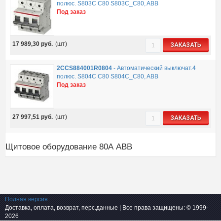
полюс. S803C C80 S803C_C80, ABB
Под заказ
17 989,30
руб.
(шт)
ЗАКАЗАТЬ
2CCS884001R0804
-
Автоматический выключат.4
полюс. S804C C80 S804C_C80, ABB
Под заказ
27 997,51
руб.
(шт)
ЗАКАЗАТЬ
Щитовое оборудование 80А ABB
Полная версия
Доставка, оплата, возврат, перс.данные
| Все права защищены: © 1999-
2026