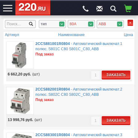
тип
80А
ABB
ЭЛЕКТРОСАЙТ
№1
Артикул
Наименование
Цена
2CCS881001R0804
-
Автоматический выключат.1
полюс. S801C C80 S801C_C80, ABB
Под заказ
6 662,20
руб.
(шт)
ЗАКАЗАТЬ
2CCS882001R0804
-
Автоматический выключат.2
полюс. S802C C80 S802C_C80, ABB
Под заказ
13 998,76
руб.
(шт)
ЗАКАЗАТЬ
2CCS883001R0804
-
Автоматический выключат.3