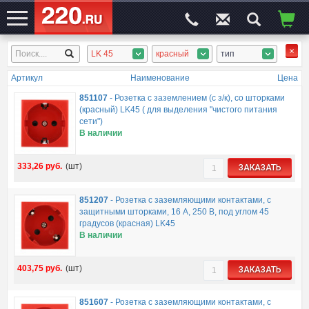
LK 45
красный
тип
ЭЛЕКТРОСАЙТ
№1
Артикул
Наименование
Цена
851107
-
Розетка с заземлением (с з/к), со шторками
(красный) LK45 ( для выделения "чиcтого питания
сети")
В наличии
333,26
руб.
(шт)
ЗАКАЗАТЬ
851207
-
Розетка с заземляющими контактами, с
защитными шторками, 16 А, 250 В, под углом 45
градусов (красная) LK45
В наличии
403,75
руб.
(шт)
ЗАКАЗАТЬ
851607
-
Розетка с заземляющими контактами, с