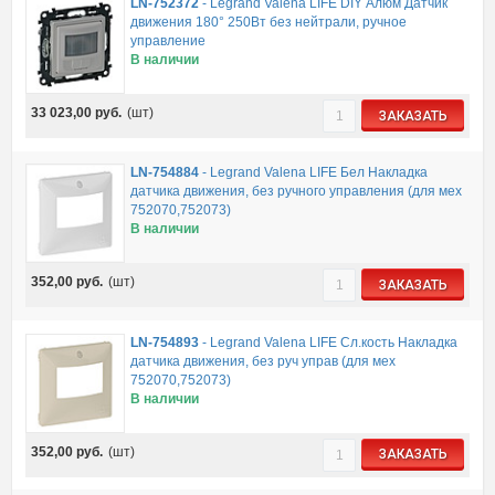
LN-752372
-
Legrand Valena LIFE DIY Алюм Датчик
движения 180° 250Вт без нейтрали, ручное
управление
В наличии
33 023,00
руб.
(шт)
ЗАКАЗАТЬ
LN-754884
-
Legrand Valena LIFE Бел Накладка
датчика движения, без ручного управления (для мех
752070,752073)
В наличии
352,00
руб.
(шт)
ЗАКАЗАТЬ
LN-754893
-
Legrand Valena LIFE Сл.кость Накладка
датчика движения, без руч управ (для мех
752070,752073)
В наличии
352,00
руб.
(шт)
ЗАКАЗАТЬ