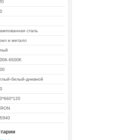
20
0
ампованная сталь
рил и металл
лый
00К-6500K
00
плый-белый-дневной
0
0*660*120
ERON
5940
нтарии