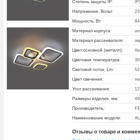
Степень защиты IP:
IP
Напряжение, Вольт:
23
Мощность, Вт:
84
Материал корпуса:
шт
Материал рассеивателя:
ак
Цвет основной (металл):
бе
Цветовая температура:
30
Световой поток, Lm:
52
Цвет свечения:
те
Угол рассеивания:
12
Размеры изделия, мм:
49
Производитель:
F
Наименование модели:
AL
Отзывы о товаре и комме