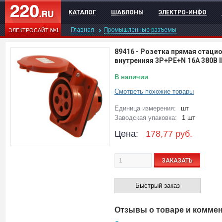
КАТАЛОГ
ШАБЛОНЫ
ЭЛЕКТРО-ИНФО
Главная
Промышленные разъемы
ЭЛЕКТРОСАЙТ
№1
89416
-
Розетка прямая стаци
внутренняя 3Р+РЕ+N 16А 380В 
В наличии
Смотреть похожие товары
Единица измерения:
шт
Заводская упаковка:
1 шт
Цена:
178,77
руб.
ЗАКАЗАТЬ
Быстрый заказ
Отзывы о товаре и комме