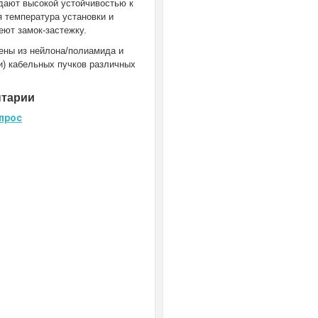
адают высокой устойчивостью к
 температура установки и
еют замок-застежку.
ены из нейлона/полиамида и
и) кабельных пучков различных
нтарии
прос