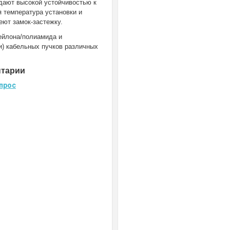
адают высокой устойчивостью к
 температура установки и
еют замок-застежку.
ейлона/полиамида и
и) кабельных пучков различных
нтарии
прос