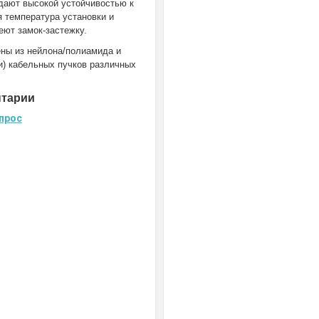
адают высокой устойчивостью к
 температура установки и
еют замок-застежку.
ны из нейлона/полиамида и
и) кабельных пучков различных
нтарии
прос