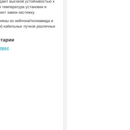
адают высокой устойчивостью к
 температура установки и
еют замок-застежку.
нены из нейлона/полиамида и
и) кабельных пучков различных
нтарии
прос