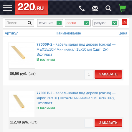
сечение
сосна
раздел
ЭЛЕКТРОСАЙТ
№1
Артикул
Наименование
Цена
77000P-2
-
Кабель канал под дерево (сосна) —
MEX15/10P Миниканал 15х10 мм (1шт=2м),
Экопласт
В наличии
80,50
руб.
(шт)
ЗАКАЗАТЬ
77001P-2
-
Кабель канал под дерево (сосна) —
короб 20х10 (1шт=2м, миниканал MEX20/10P),
Экопласт
В наличии
112,48
руб.
(шт)
ЗАКАЗАТЬ