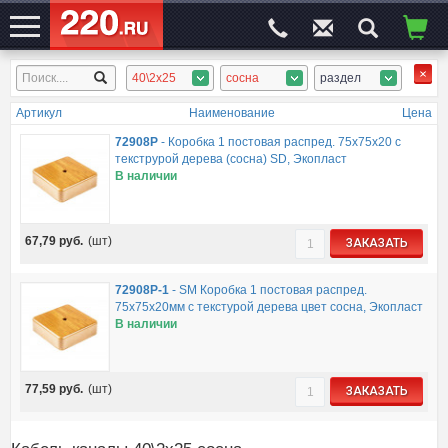
40\2x25
сосна
раздел
ЭЛЕКТРОСАЙТ
№1
Артикул
Наименование
Цена
72908P
-
Коробка 1 постовая распред. 75х75х20 c
текструрой дерева (сосна) SD, Экопласт
В наличии
67,79
руб.
(шт)
ЗАКАЗАТЬ
72908P-1
-
SM Коробка 1 постовая распред.
75х75х20мм c текстурой дерева цвет сосна, Экопласт
В наличии
77,59
руб.
(шт)
ЗАКАЗАТЬ