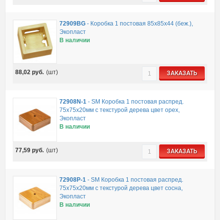
72909BG
-
Коробка 1 постовая 85х85х44 (беж.),
Экопласт
В наличии
88,02
руб.
(шт)
ЗАКАЗАТЬ
72908N-1
-
SM Коробка 1 постовая распред.
75х75х20мм c текстурой дерева цвет орех,
Экопласт
В наличии
77,59
руб.
(шт)
ЗАКАЗАТЬ
72908P-1
-
SM Коробка 1 постовая распред.
75х75х20мм c текстурой дерева цвет сосна,
Экопласт
В наличии