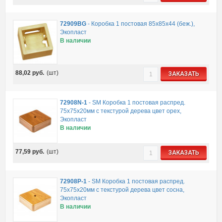
72909BG
-
Коробка 1 постовая 85х85х44 (беж.),
Экопласт
В наличии
88,02
руб.
(шт)
ЗАКАЗАТЬ
72908N-1
-
SM Коробка 1 постовая распред.
75х75х20мм c текстурой дерева цвет орех,
Экопласт
В наличии
77,59
руб.
(шт)
ЗАКАЗАТЬ
72908P-1
-
SM Коробка 1 постовая распред.
75х75х20мм c текстурой дерева цвет сосна,
Экопласт
В наличии