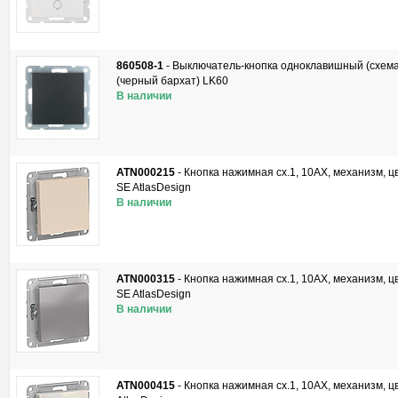
860508-1
-
Выключатель-кнопка одноклавишный (схема 
(черный бархат) LK60
В наличии
ATN000215
-
Кнопка нажимная сх.1, 10АХ, механизм, 
SE AtlasDesign
В наличии
ATN000315
-
Кнопка нажимная сх.1, 10АХ, механизм, 
SE AtlasDesign
В наличии
ATN000415
-
Кнопка нажимная сх.1, 10АХ, механизм, ц