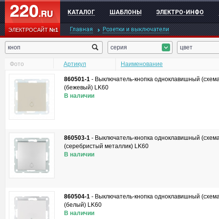
КАТАЛОГ
ШАБЛОНЫ
ЭЛЕКТРО-ИНФО
Главная
Розетки и выключатели
ЭЛЕКТРОСАЙТ
№1
серия
цвет
Фото
Артикул
Наименование
860501-1
-
Выключатель-кнопка одноклавишный (схема 
(бежевый) LK60
В наличии
860503-1
-
Выключатель-кнопка одноклавишный (схема 
(серебристый металлик) LK60
В наличии
860504-1
-
Выключатель-кнопка одноклавишный (схема 
(белый) LK60
В наличии